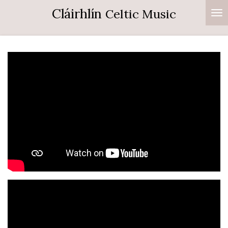
Cláirhlín
Celtic Music
Ga
direct
naar
de
hoofdinhoud